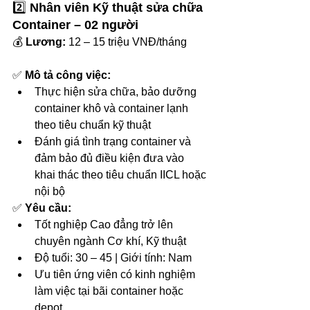
2️⃣ 
Nhân viên Kỹ thuật sửa chữa 
Container – 02 người
💰 
Lương:
 12 – 15 triệu VNĐ/tháng
✅ 
Mô tả công việc:
Thực hiện sửa chữa, bảo dưỡng 
container khô và container lạnh 
theo tiêu chuẩn kỹ thuật
Đánh giá tình trạng container và 
đảm bảo đủ điều kiện đưa vào 
khai thác theo tiêu chuẩn IICL hoặc 
nội bộ
✅ 
Yêu cầu:
Tốt nghiệp Cao đẳng trở lên 
chuyên ngành Cơ khí, Kỹ thuật
Độ tuổi: 30 – 45 | Giới tính: Nam
Ưu tiên ứng viên có kinh nghiệm 
làm việc tại bãi container hoặc 
depot