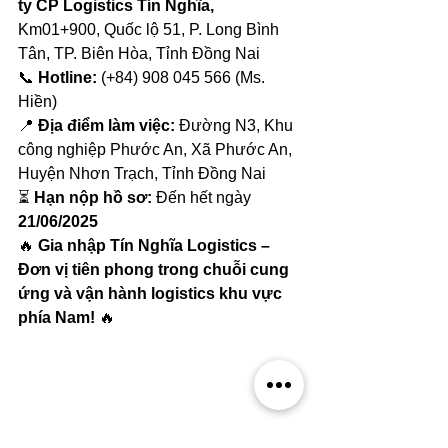
ty CP Logistics Tín Nghĩa, 
Km01+900, Quốc lộ 51, P. Long Bình 
Tân, TP. Biên Hòa, Tỉnh Đồng Nai
📞 
Hotline:
 (+84) 908 045 566 (Ms. 
Hiền)
📍 
Địa điểm làm việc:
 Đường N3, Khu 
công nghiệp Phước An, Xã Phước An, 
Huyện Nhơn Trạch, Tỉnh Đồng Nai
⏳ 
Hạn nộp hồ sơ:
 Đến hết ngày 
21/06/2025
🔥 
Gia nhập Tín Nghĩa Logistics – 
Đơn vị tiên phong trong chuỗi cung 
ứng và vận hành logistics khu vực 
phía Nam!
 🔥