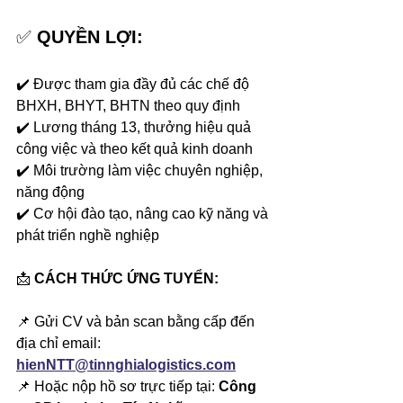
✅ 
QUYỀN LỢI:
✔️ Được tham gia đầy đủ các chế độ 
BHXH, BHYT, BHTN theo quy định
✔️ Lương tháng 13, thưởng hiệu quả 
công việc và theo kết quả kinh doanh
✔️ Môi trường làm việc chuyên nghiệp, 
năng động
✔️ Cơ hội đào tạo, nâng cao kỹ năng và 
phát triển nghề nghiệp
📩 
CÁCH THỨC ỨNG TUYỂN:
📌 Gửi CV và bản scan bằng cấp đến 
địa chỉ email: 
hienNTT@tinnghialogistics.com
📌 Hoặc nộp hồ sơ trực tiếp tại: 
Công 