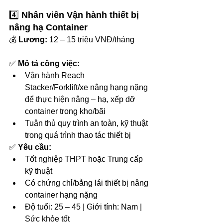
4️⃣ 
Nhân viên Vận hành thiết bị 
nâng hạ Container
💰 
Lương:
 12 – 15 triệu VNĐ/tháng
✅ 
Mô tả công việc:
Vận hành Reach 
Stacker/Forklift/xe nâng hạng nặng 
để thực hiện nâng – hạ, xếp dỡ 
container trong kho/bãi
Tuân thủ quy trình an toàn, kỹ thuật 
trong quá trình thao tác thiết bị
✅ 
Yêu cầu:
Tốt nghiệp THPT hoặc Trung cấp 
kỹ thuật
Có chứng chỉ/bằng lái thiết bị nâng 
container hạng nặng
Độ tuổi: 25 – 45 | Giới tính: Nam | 
Sức khỏe tốt