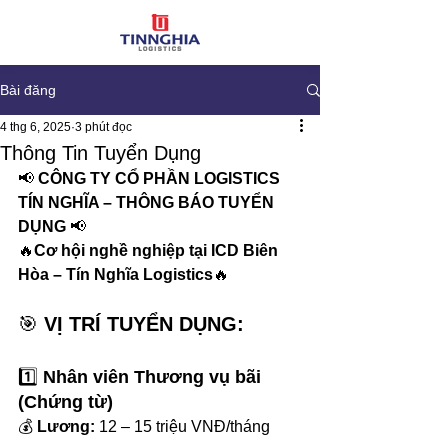
Bài đăng
4 thg 6, 2025
3 phút đọc
Thông Tin Tuyển Dụng
📢 
CÔNG TY CỔ PHẦN LOGISTICS 
TÍN NGHĨA – THÔNG BÁO TUYỂN 
DỤNG
 📢
🔥
Cơ hội nghề nghiệp tại ICD Biên 
Hòa – Tín Nghĩa Logistics
🔥
🎯 
VỊ TRÍ TUYỂN DỤNG:
1️⃣ 
Nhân viên Thương vụ bãi 
(Chứng từ)
💰 
Lương:
 12 – 15 triệu VNĐ/tháng