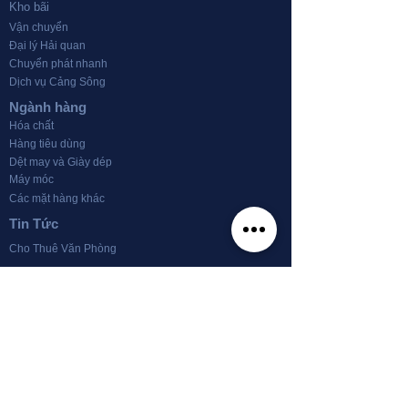
Kho bãi
Vận chuyển
Đại lý Hải quan
Chuyển phát nhanh
Dịch vụ Cảng Sông
Ngành hàng
Hóa chất
Hàng tiêu dùng
Dệt may và Giày dép
Máy móc
Các mặt hàng khác
Tin Tức
Cho Thuê Văn Phòng
Về chúng tôi
Về Tín Nghĩa Logistics
info@tinnghialogistics.com