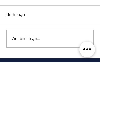
Bình luận
Viết bình luận...
Dịch vụ
Kho bãi
Vận chuyển
Đại lý Hải quan
Chuyển phát nhanh
Dịch vụ Cảng Sông
Ngành hàng
Hóa chất
Hàng tiêu dùng
Dệt may và Giày dép
Máy móc
Các mặt hàng khác