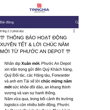
Bài đăng
9 thg 2
2 phút đọc
🎊 THÔNG BÁO HOẠT ĐỘNG
XUYÊN TẾT & LỜI CHÚC NĂM
MỚI TỪ PHƯỚC AN DEPOT 🎊
Nhân dịp 
Xuân mới
, Phước An Depot 
xin trân trọng gửi đến Quý Khách hàng, 
Quý Đối tác, các Hãng tàu, Forwarder 
và anh em Tài xế lời 
chúc mừng năm 
mới
 sức khỏe dồi dào, an khang thịnh 
vượng và vạn sự hanh thông.
Năm vừa qua, trong bối cảnh thị trường 
logistics còn nhiều biến động, Phước 