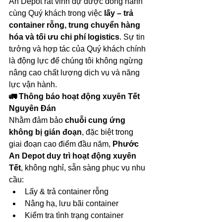
An Depot rất vinh dự được đồng hành 
cùng Quý khách trong việc 
lấy – trả 
container rỗng, trung chuyển hàng 
hóa và tối ưu chi phí logistics
. Sự tin 
tưởng và hợp tác của Quý khách chính 
là động lực để chúng tôi không ngừng 
nâng cao chất lượng dịch vụ và năng 
lực vận hành.
🚛 Thông báo hoạt động xuyên Tết 
Nguyên Đán
Nhằm đảm bảo 
chuỗi cung ứng 
không bị gián đoạn
, đặc biệt trong 
giai đoạn cao điểm đầu năm, 
Phước 
An Depot duy trì hoạt động xuyên 
Tết
, không nghỉ, sẵn sàng phục vụ nhu 
cầu:
Lấy & trả container rỗng
Nâng hạ, lưu bãi container
Kiểm tra tình trạng container